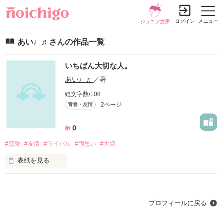
ログイン
メニュー
ジュニア文庫
あい♩♬さんの作品一覧
いちばん大切な人。
あい♩♬
／著
総文字数/108
2ページ
青春・友情
0
#恋愛
#友情
#ライバル
#両思い
#大切
表紙を見る
クラスメイトと馴染めない夏生。

そんな新学期、隣の席になったのは、地味だけどカッコイイ日
向優鷹。

プロフィールに戻る
優鷹に恋をした夏生だったが、ライバルがいて…

恋も友情も大変な夏生＆優鷹のお話です！