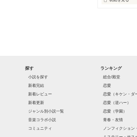
「誰か私に居場
「俺がお前の居
探す
ランキング
小説を探す
総合/殿堂
新着完結
恋愛
新着レビュー
恋愛（キケン・ダ
新着更新
恋愛（逆ハー）
ジャンル別小説一覧
恋愛（学園）
音楽コラボ小説
青春・友情
コミュニティ
ノンフィクション
ミステリー・サス