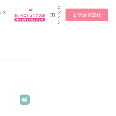
ロ
テス
グ
新規会員登録
イ
ン