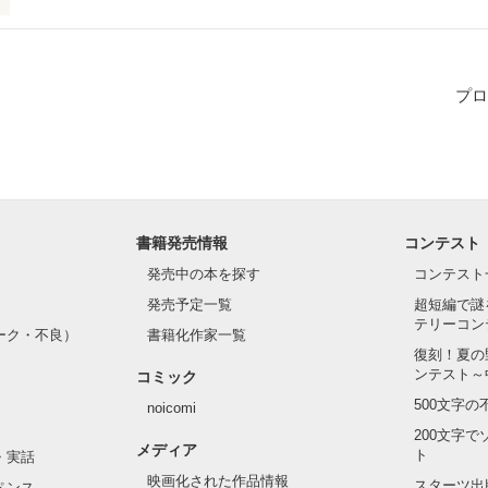
所をください…」

場所をつくってやる」

プロ
作品を読む
書籍発売情報
コンテスト
発売中の本を探す
コンテスト
発売予定一覧
超短編で謎
テリーコン
ーク・不良）
書籍化作家一覧
復刻！夏の
ンテスト～
コミック
500文字
noicomi
200文字
メディア
ト
・実話
映画化された作品情報
スターツ出
ペンス