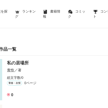
説を探
ランキン
書籍情
コミッ
コン
グ
報
ク
ト
作品一覧
私の居場所
青怜
／著
総文字数/0
0ページ
青春・友情
0