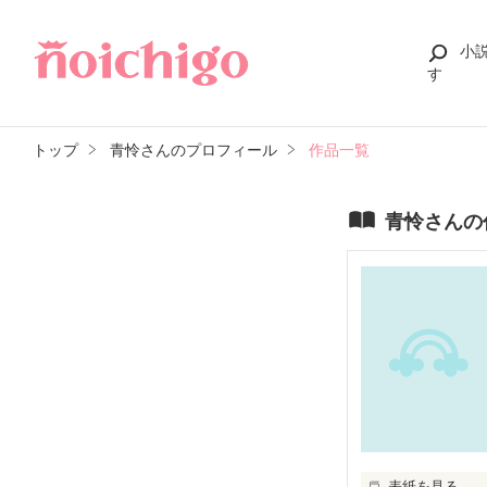
小
す
トップ
青怜さんのプロフィール
作品一覧
青怜さんの
表紙を見る