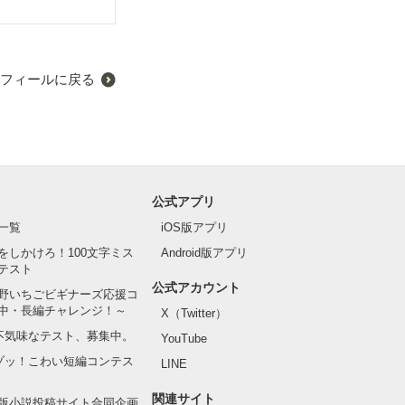
フィールに戻る
公式アプリ
一覧
iOS版アプリ
をしかけろ！100文字ミス
Android版アプリ
テスト
公式アカウント
野いちごビギナーズ応援コ
中・長編チャレンジ！～
X（Twitter）
の不気味なテスト、募集中。
YouTube
でゾッ！こわい短編コンテス
LINE
関連サイト
版小説投稿サイト合同企画