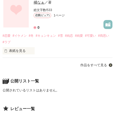
橘なぁ
／著
総文字数/533
1ページ
恋愛(ピュア)
0
#恋愛
#イケメン
#冬
#キュンキュン
#雪
#純恋
#純愛
#可愛い
#両思い
#ラブ
表紙を見る
.                       雪の降るあの日

作品をすべて見る
公開リスト一覧
公開されているリストはありません。
              私はあなたに出会いました

レビュー一覧