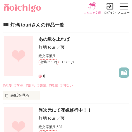
ログイン
メニュー
ジュニア文庫
灯璃 touriさんの作品一覧
あの坂を上れば
灯璃 touri
／著
総文字数/1
1ページ
恋愛(ピュア)
0
#恋愛
#学生
#部活
#先輩
#後輩
#切ない
表紙を見る
その場所から見える景色が好きだった。

異次元にて花嫁修行中！！
誰かと一緒に見るあの景色が。

灯璃 touri
／著
総文字数/1,581