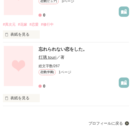
3ページ
恋愛(ピュア)
自分が大嫌いな 琉璃

0
勉強にしか興味がない 紫苑

#異次元
#花嫁
#恋愛
#修行中
強がりで弱虫な 美華

表紙を見る
俯きがちな3人の少女が繰り広げる、穏やかで楽しくて、切な
い…お話。

ここは私達にとっては現実世界であり、向こう側の人達にとっ
忘れられない恋をした。
ては異次元の世界。

この世とあの世と異次元のモノ達が奏でる、本当の愛を見つけ
灯璃 touri
／著
る物語。
「私を見てくれる誰かがいるのなら…」

総文字数/267
1ページ
恋愛(学園)
「数式じゃあ解けないのっ！」

作品を読む
0
「もっと好きになりたいのに。」

表紙を見る
これは最後に笑顔で終われるための物語＿＿＿＿
高校生。

恋なんてしないって思ってた。

したくないって、もう傷つきたくないから。

作品を読む
プロフィールに戻る
泣いたってもがいたって、どうしようもないのに。
