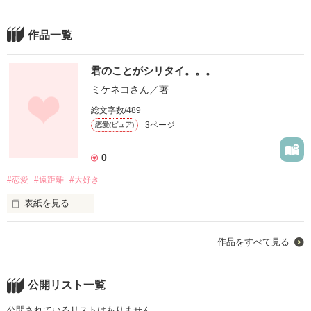
作品一覧
君のことがシリタイ。。。
ミケネコさん
／著
総文字数/489
3ページ
恋愛(ピュア)
0
#恋愛
#遠距離
#大好き
表紙を見る
出会ったのは本当に偶然…いや、運命なのかな…。

作品をすべて見る
君の本当の気持ちがシリタイよ…。
公開リスト一覧
作品を読む
公開されているリストはありません。