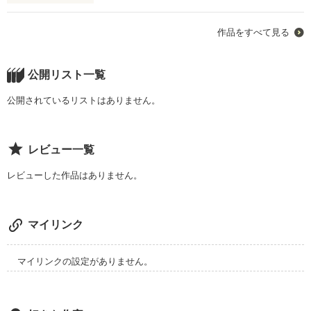
✼••┈┈••✼••┈┈••✼••┈┈••✼••┈┈••✼

作品をすべて見る
『   “ さく先輩 ” と 彼女 。 』

✼••┈┈••✼••┈┈••✼••┈┈••✼••┈┈••✼

公開リスト一覧
公開されているリストはありません。
作品を読む
✼••┈┈••✼••┈┈••✼••┈┈••✼••┈┈••✼

レビュー一覧
夏が好きだと嘘をついた。

レビューした作品はありません。
作品を読む
マイリンク
✼••┈┈••✼••┈┈••✼••┈┈••✼••┈┈••✼

マイリンクの設定がありません。