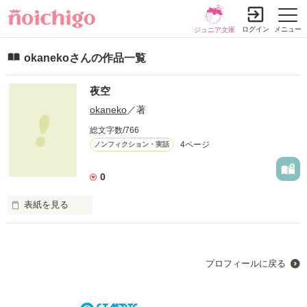
ログイン
メニュー
ジュニア文庫
okanekoさんの作品一覧
夜空
okaneko
／著
総文字数/766
4ページ
ノンフィクション・実話
0
表紙を見る
子供の頃見た夜空はいつ見てもただただ綺麗でそれが当たり前
だった

プロフィールに戻る
少し大人になった時に見た夜空は深い闇に吸い込まれるかと思
うほど真っ暗で凄く怖かった
