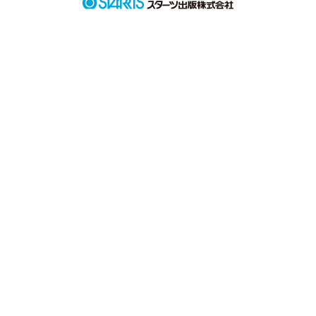
今の夜空は広く、自由で、羨ましい

あぁ、明日の空はどんな風に見えてるのかな

空を飛べたらいいのに

なんて、狭い箱の中で考えてる自分が虚しくて涙が零れた
作品を読む