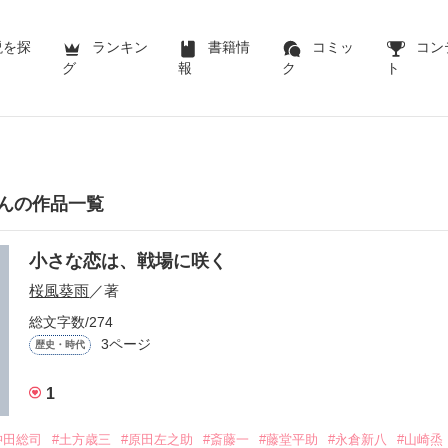
説を探
ランキン
書籍情
コミッ
コン
グ
報
ク
ト
んの作品一覧
小さな恋は、戦場に咲く
桜風葵雨
／著
総文字数/274
3ページ
歴史・時代
1
沖田総司
#土方歳三
#原田左之助
#斎藤一
#藤堂平助
#永倉新八
#山崎烝