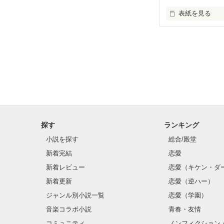
表紙を見る
死んだっていい
殺したっていい
『死』に対して
あの人達のせいで
(あの人達のおか
あの日のせいで

(あの日のおかげで
探す
ランキング
私(僕)は、かわ
小説を探す
総合/殿堂
新着完結
恋愛
ありがとう        
新着レビュー
恋愛（キケン・ダ
ーーーーーーー
新着更新
恋愛（逆ハー）
初めまして、桜
ジャンル別小説一覧
恋愛（学園）
音楽コラボ小説
青春・友情
初の投稿ですの
コミュニティ
ノンフィクション