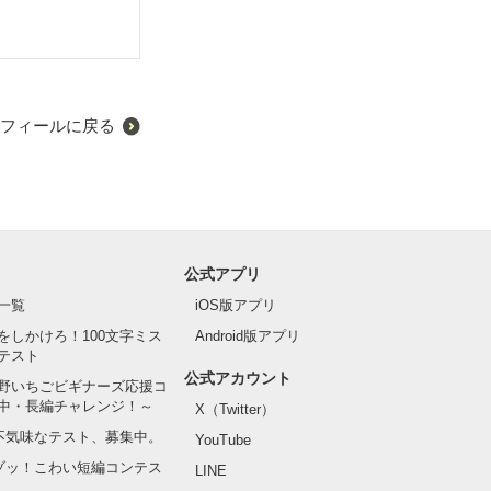
フィールに戻る
公式アプリ
一覧
iOS版アプリ
をしかけろ！100文字ミス
Android版アプリ
テスト
公式アカウント
野いちごビギナーズ応援コ
中・長編チャレンジ！～
X（Twitter）
の不気味なテスト、募集中。
YouTube
でゾッ！こわい短編コンテス
LINE