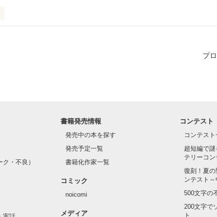
じゃん

じゃん

プロ
なんの感情もなかったはずなのに



げで)

)

書籍発売情報
コンテスト
れた・・・

発売中の本を探す
コンテスト
発売予定一覧
超短編で謎
             浅葱色の貴方達

テリーコン
ーク・不良）
書籍化作家一覧
ーーーーーーーーーーーーーーーー

復刻！夏の
ンテスト～
コミック
風葵雨申します。

500文字
noicomi
で、誤字脱字多数あると思います。

200文字
メディア
ト
・実話