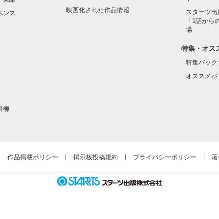
い点が幾つかあると思います。

映画化された作品情報
スターツ出
ペンス
「1話から
り合いなどのシーンが入ります。

場
は是非、お読みください。

特集・オス
特集バック
オススメバ
い時を

川柳
作品を読む
作品掲載ポリシー
掲示板投稿規約
プライバシーポリシー
著