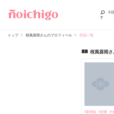
小
す
トップ
桜風葵雨さんのプロフィール
作品一覧
桜風葵雨さ
#新撰組
#恋愛
#