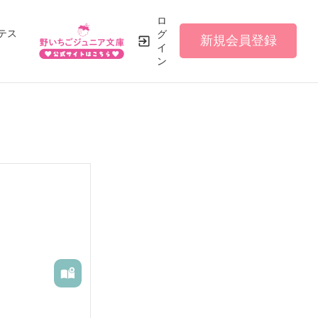
ロ
テス
グ
新規会員登録
イ
ン