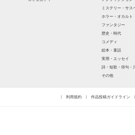
内容等もおかし
ミステリー・サス
※シリアス、斬
ホラー・オカルト
ファンタジー
それでもいい方
歴史・時代
コメディ
絵本・童話
それでは、楽し
実用・エッセイ
詩・短歌・俳句・
その他
利用規約
作品投稿ガイドライン