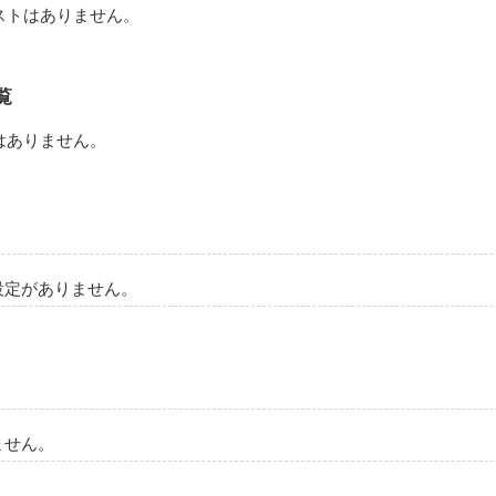
て、俺は変わったんだ

ストはありません。
覧
はありません。
（シマザキハルヤ）

設定がありません。
いの？」

ません。
クタニハク）
