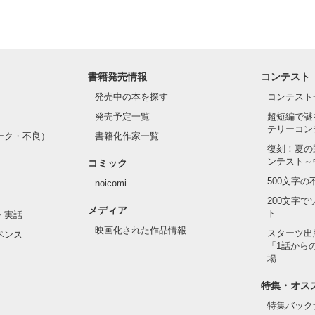
大きな秘密があった。

書籍発売情報
コンテスト
発売中の本を探す
コンテスト
発売予定一覧
超短編で謎
テリーコン
ーク・不良）
書籍化作家一覧
復刻！夏の
…」

ンテスト～
コミック
    この続きが言えたなら
500文字
noicomi
200文字
メディア
ト
・実話
作品を読む
映画化された作品情報
スターツ出
ペンス
「1話から
場
特集・オス
特集バック