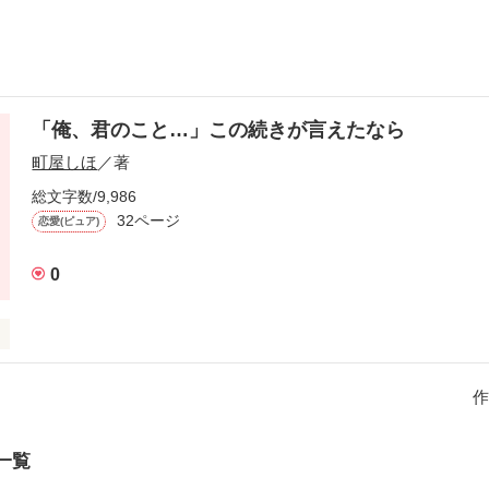
「俺、君のこと…」この続きが言えたなら
町屋しほ
／著
総文字数/9,986
32ページ
恋愛(ピュア)
0
作
一覧