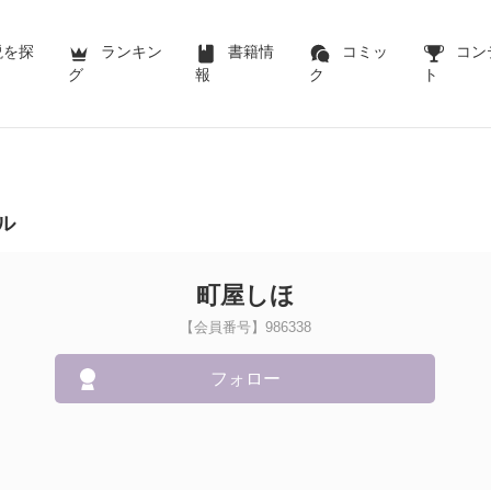
説を探
ランキン
書籍情
コミッ
コン
グ
報
ク
ト
ル
町屋しほ
【会員番号】986338
フォロー