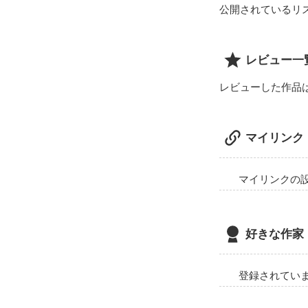
あの子に出会っ
公開されているリ
レビュー一
レビューした作品
自称問題児

島崎     晴矢
マイリンク
マイリンクの
「普通の何がい
好きな作家
純白の髪の少女

登録されてい
奥谷    白（オ