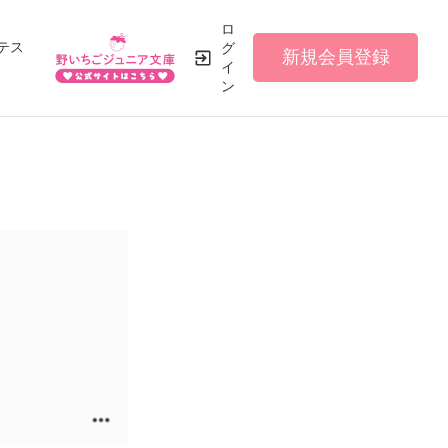
ロ
テス
グ
新規会員登録
イ
ン