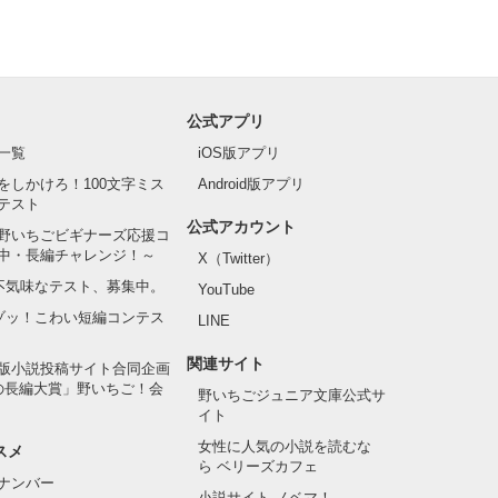
公式アプリ
一覧
iOS版アプリ
をしかけろ！100文字ミス
Android版アプリ
テスト
公式アカウント
野いちごビギナーズ応援コ
中・長編チャレンジ！～
X（Twitter）
の不気味なテスト、募集中。
YouTube
でゾッ！こわい短編コンテス
LINE
関連サイト
版小説投稿サイト合同企画
の長編大賞」野いちご！会
野いちごジュニア文庫公式サ
イト
女性に人気の小説を読むな
スメ
ら ベリーズカフェ
ナンバー
小説サイト ノベマ！