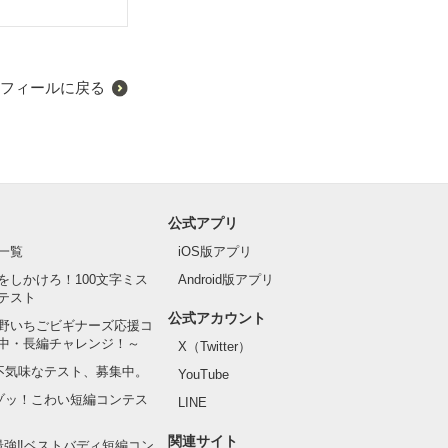
フィールに戻る
公式アプリ
一覧
iOS版アプリ
をしかけろ！100文字ミス
Android版アプリ
テスト
公式アカウント
野いちごビギナーズ応援コ
中・長編チャレンジ！～
X（Twitter）
の不気味なテスト、募集中。
YouTube
でゾッ！こわい短編コンテス
LINE
関連サイト
最強‼ベストバディ短編コン