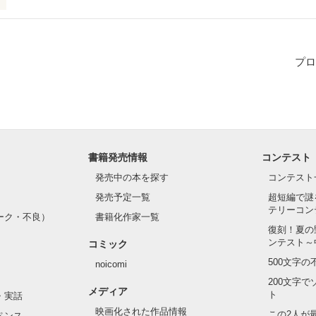
プロ
作品を読む
書籍発売情報
コンテスト
発売中の本を探す
コンテスト
発売予定一覧
超短編で謎
テリーコン
ーク・不良）
書籍化作家一覧
復刻！夏の
ンテスト～
コミック
500文字
noicomi
200文字
メディア
ト
・実話
映画化された作品情報
この2人が
ペンス