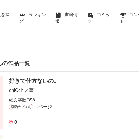
説を探
ランキン
書籍情
コミッ
コン
グ
報
ク
ト
iさんの作品一覧
好きで仕方ないの。
chiCchi
／著
総文字数/358
2ページ
恋愛(ラブコメ)
0