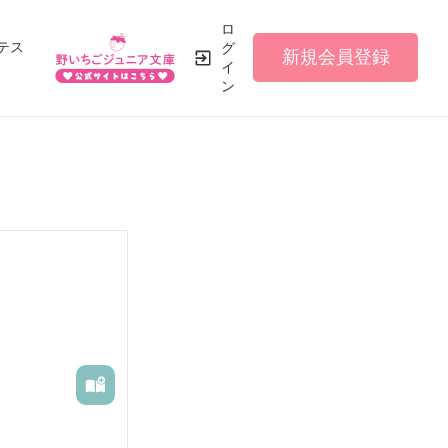
ロ
テス
グ
新規会員登録
イ
ン