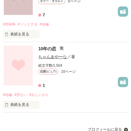
6ページ
ホラー・オカルト
は？なんで私なの？

7
意味わかんない！

#意味怖
#ゾッとする
#短編
表紙を見る
意味が分かるとゾッとします
10年の恋
完
ちゃんあやーな
／著
とは言いながらも徐々に堕ちてしまう愛梨

作品を読む
総文字数/1,504
10ページ
恋愛(ピュア)
1
#短編
#切ない
#おじいさん
こんなの私、知らない！ 

表紙を見る
とにかく切なくほんわかした雰囲気のお話です
恋愛未経験の愛梨、いったいどうなってしまうのか！？

プロフィールに戻る