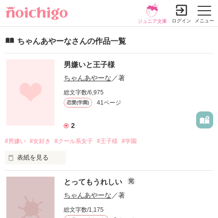
ログイン
メニュー
ジュニア文庫
ちゃんあやーなさんの作品一覧
男嫌いと王子様
ちゃんあやーな
／著
総文字数/6,975
41ページ
恋愛(学園)
2
#男嫌い
#女好き
#クール系女子
#王子様
#学園
表紙を見る
男嫌いな愛梨はなぜか学園１イケメンの女好きに目をつけられ
とってもうれしい
完
てしまう

ちゃんあやーな
／著
総文字数/1,175