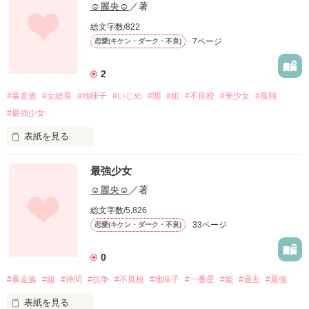
☺︎麗央︎︎☺︎
／著
総文字数/822
7ページ
恋愛(キケン・ダーク・不良)
2
#暴走族
#女総長
#地味子
#いじめ
#闇
#組
#不良校
#美少女
#孤独
#最強少女
表紙を見る
私は黒に染ってる。

最強少女
黒には黒で染まり方にも色々ある。

☺︎麗央︎︎☺︎
／著
総文字数/5,826
私は闇に染ってる。

33ページ
恋愛(キケン・ダーク・不良)
真っ黒に。

0
光の入る隙間もないくらいに...。

#暴走族
#組
#仲間
#抗争
#不良校
#地味子
#一番星
#姫
#過去
#最強
私の瞳には何も映らない。

表紙を見る