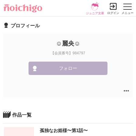
ログイン
メニュー
ジュニア文庫
プロフィール
☺︎麗央︎︎☺︎
【会員番号】984797
フォロー
作品一覧
孤独なお姫様〜第1話〜