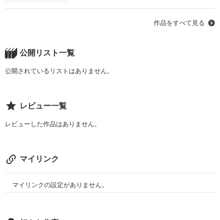
闇によって.....。

｢お前達皆が･･･大切な人を守れる･･ような

作品をすべて見る
強い人間にな･･れ･･。

「ごめんなさい。ごめんなさい。」

公開リスト一覧
私なんか産まれなければよかったんだ。

そして･･俺がもし違う世･････界に行ったとしても

公開されているリストはありません。
私なんかこの世の中に必要ないんだ。

泣くなよ･･･。泣いたら･･怒るから･･･な･･･。｣

そう思ってた私に差し出してくれた数えきれない手の数。

レビュー一覧
それによって救われたんだ。

レビューした作品はありません。
私の心は。

1人の命を奪ったのは私だ。

マイリンク
だけどその奪ってしまった命を元に戻せるように。

マイリンクの設定がありません。
それを試みるんだ。

いつか。いつの日かは。