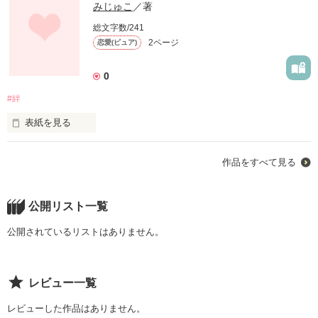
みじゅこ
／著
総文字数/241
2ページ
恋愛(ピュア)
0
#絆
表紙を見る
やさしい？

作品をすべて見る
なにそれ

ウレシイ？

公開リスト一覧
ナニソレ

公開されているリストはありません。
ｶｿﾞｸ?

レビュー一覧
ﾅﾆｿﾚ

レビューした作品はありません。