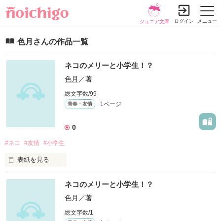
ログイン
メニュー
ジュニア文庫
色月さんの作品一覧
ネコのメリーと小学生！？
色月
／著
総文字数/99
1ページ
青春・友情
0
#ネコ
#友情
#小学生
表紙を見る
｢嘘だろ…」

ネコのメリーと小学生！？
目の前にいるのは、ありえないものだった

｢という訳で、ここに住ませて♪」

色月
／著
｢無理ぃぃ！」
総文字数/1