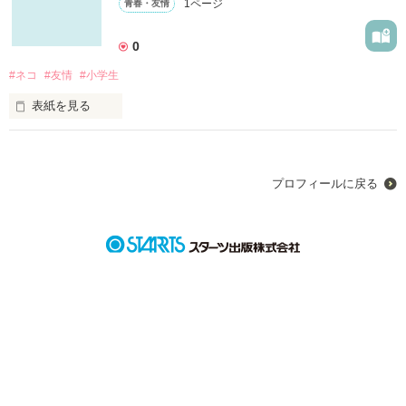
1ページ
青春・友情
作品を読む
0
#ネコ
#友情
#小学生
表紙を見る
｢嘘だろ…」

目の前にいるのは、ありえないものだった

｢という訳で、ここに住ませて♪」

プロフィールに戻る
｢無理ぃぃ！」
作品を読む