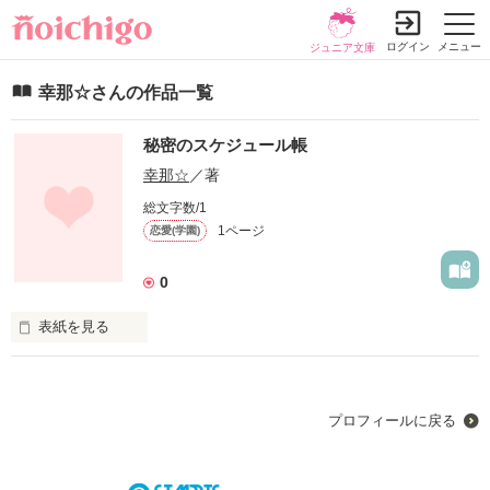
ログイン
メニュー
ジュニア文庫
幸那☆さんの作品一覧
秘密のスケジュール帳
幸那☆
／著
総文字数/1
1ページ
恋愛(学園)
0
表紙を見る
未編集
プロフィールに戻る
作品を読む