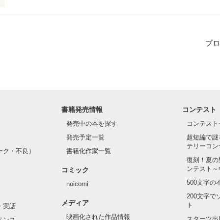
た、私の恋。

プロ
呼ばれるたびに、

るほど幸せを感じた
作品を読む
書籍発売情報
コンテスト
発売中の本を探す
コンテスト
発売予定一覧
超短編で謎
テリーコン
ーク・不良）
書籍化作家一覧
復刻！夏の
ンテスト～
コミック
500文字
noicomi
200文字
メディア
ト
・実話
映画化された作品情報
スターツ出
ペンス