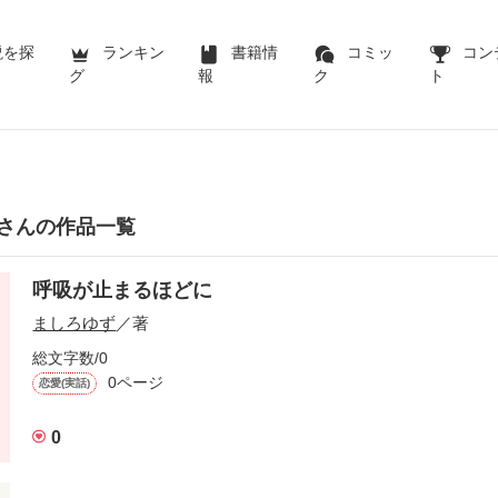
説を探
ランキン
書籍情
コミッ
コン
グ
報
ク
ト
さんの作品一覧
呼吸が止まるほどに
ましろゆず
／著
総文字数/0
0ページ
恋愛(実話)
0