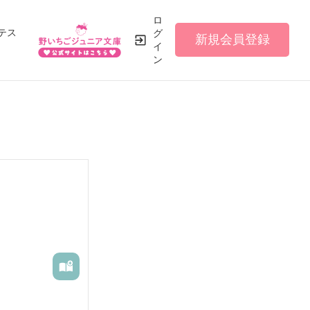
ロ
テス
グ
新規会員登録
イ
ン