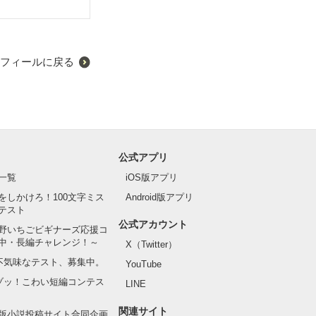
フィールに戻る
公式アプリ
一覧
iOS版アプリ
をしかけろ！100文字ミス
Android版アプリ
テスト
公式アカウント
野いちごビギナーズ応援コ
中・長編チャレンジ！～
X（Twitter）
の不気味なテスト、募集中。
YouTube
でゾッ！こわい短編コンテス
LINE
関連サイト
版小説投稿サイト合同企画