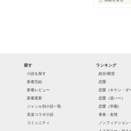
ほんとに体験し
…

─貴方に名前を
私は呼吸が止ま
探す
ランキング
小説を探す
総合/殿堂
新着完結
恋愛
新着レビュー
恋愛（キケン・ダ
新着更新
恋愛（逆ハー）
ジャンル別小説一覧
恋愛（学園）
音楽コラボ小説
青春・友情
コミュニティ
ノンフィクション
ミステリー・サス