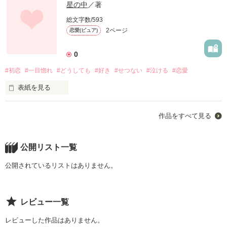
星の中
／著
総文字数/593
2ページ
恋愛(ピュア)
0
#初恋
#一目惚れ
#どうしても
#好き
#せつない
#泣ける
#恋愛
表紙を見る
可愛く見られたくて、なりたい自分を君の前で作ってたの。

作品をすべて見る
でも、いつの間にか君はありのままの私のことをわかってたの
公開リスト一覧
作品を読む
公開されているリストはありません。
レビュー一覧
レビューした作品はありません。