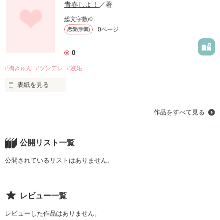
青春しよ！
／著
総文字数/0
0ページ
恋愛(学園)
0
#胸きゅん
#ツンデレ
#嫉妬
表紙を見る
手の届かない彼...

作品をすべて見る
と思っていたのに！？！？

『お前わかってねぇな』

『嫌いなわけねぇよ』

これからどうなっちゃうの？
公開リスト一覧
公開されているリストはありません。
作品を読む
レビュー一覧
レビューした作品はありません。