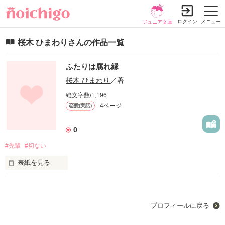
ログイン
メニュー
ジュニア文庫
桜木 ひまわりさんの作品一覧
ふたりは腐れ縁
桜木 ひまわり
／著
総文字数/1,196
4ページ
恋愛(実話)
0
#先輩
#切ない
表紙を見る
先輩とわたし

付かず離れず

プロフィールに戻る
似た者同士
