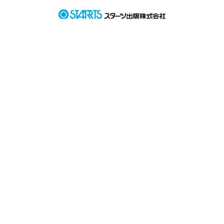
恋？！？！

無愛想、女子に人気、ユーフォニアムパート2年

               ☆日向碧☆

恋愛経験ゼロ、ユーフォニアムパート1年

あるトラウマが…

               ☆月白由香☆
作品を読む