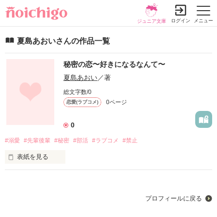
ログイン
メニュー
ジュニア文庫
夏島あおいさんの作品一覧
秘密の恋〜好きになるなんて〜
夏島あおい
／著
総文字数/0
0ページ
恋愛(ラブコメ)
0
#溺愛
#先輩後輩
#秘密
#部活
#ラブコメ
#禁止
表紙を見る
初めての投稿になります

読んでいただけると幸いです！

プロフィールに戻る
恋愛禁止の吹奏楽部に入部した由香が、まさかの先輩と秘密の