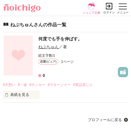
ログイン
メニュー
ジュニア文庫
ねぷちゅんさんの作品一覧
何度でも手を伸ばす。
ねぷちゅん
／著
総文字数/1
1ページ
恋愛(ピュア)
0
#片想い
#一途
#サッカー
#マネージャー
#実話混じり
表紙を見る
未編集
プロフィールに戻る
作品を読む