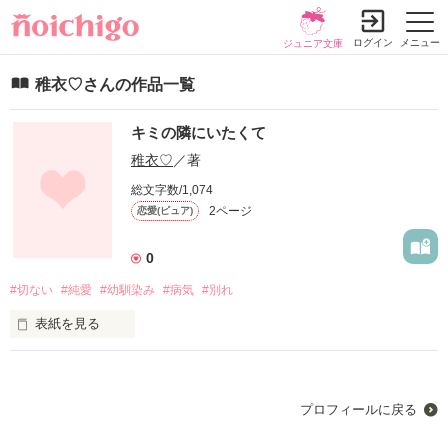
ログイン
メニュー
ジュニア文庫
稚衣♡さんの作品一覧
キミの隣にいたくて
稚衣♡
／著
総文字数/1,074
2ページ
恋愛(ピュア)
0
#切ない
#純愛
#幼馴染み
#病気
#別れ
表紙を見る
何の変哲もない

プロフィールに戻る
平和な毎日
