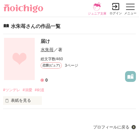
ログイン
メニュー
ジュニア文庫
水朱苺さんの作品一覧
届け
水朱苺
／著
総文字数/460
3ページ
恋愛(ピュア)
0
#ツンデレ
#溺愛
#剣道
表紙を見る
...絶対、好きになんてなるつもりなかった

プロフィールに戻る