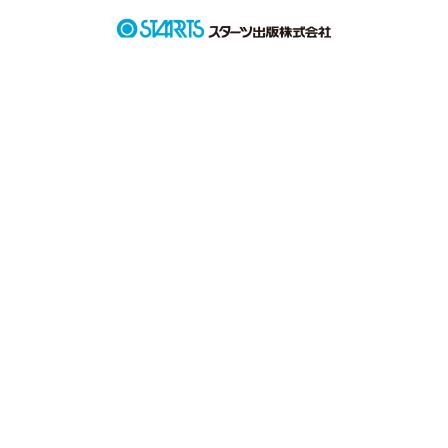
ツンデレ剣道少女

水川 夏奈 -Kana Minakawa-

×

意地悪剣道男子

星名 明也 -Akiya Hoshina-
