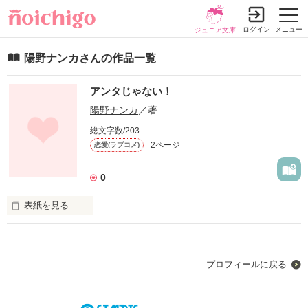
ログイン
メニュー
ジュニア文庫
陽野ナンカさんの作品一覧
アンタじゃない！
陽野ナンカ
／著
総文字数/203
2ページ
恋愛(ラブコメ)
0
表紙を見る
私には大好きな幼馴染がいる。

プロフィールに戻る
小さい頃からずっとずっと好きだった。
