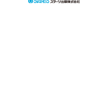
何度もこの気持ちを伝えようとしてきたけれど、毎回決まって
それを邪魔してくる奴がいる。

だから…っ

だから……！！！

｢アンタじゃない！｣

作品を読む