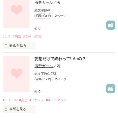
清楚ガール
／著
総文字数/985
2ページ
恋愛(ピュア)
0
#人生
#病気
#幸せ
#恋愛
表紙を見る
未編集
妄想だけで終わっていいの？
清楚ガール
／著
作品を読む
総文字数/1,273
2ページ
恋愛(ピュア)
0
#アイドル
#妄想
#イケメン
#キュンキュン
表紙を見る