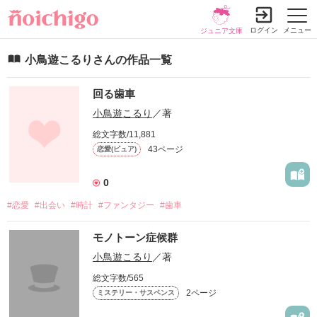
ログイン
メニュー
ジュニア文庫
小鳥遊こるりさんの作品一覧
回る歯車
小鳥遊こるり
／著
総文字数/11,881
43ページ
恋愛(ピュア)
0
#恋愛
#出会い
#時計
#ファンタジー
#歯車
モノトーン症候群
小鳥遊こるり
／著
総文字数/565
2ページ
ミステリー・サスペンス