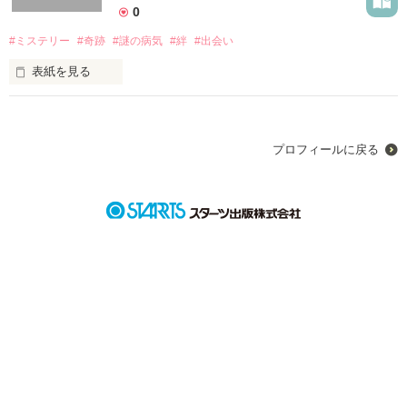
0
#ミステリー
#奇跡
#謎の病気
#絆
#出会い
表紙を見る
1人の男と、1匹の猫が紡ぐミステリーな奇跡の物語。
プロフィールに戻る
作品を読む