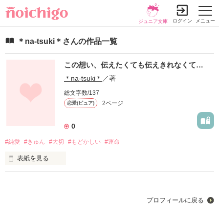
ログイン
メニュー
ジュニア文庫
＊na-tsuki＊さんの作品一覧
この想い、伝えたくても伝えきれなくて…
＊na-tsuki＊
／著
総文字数/137
2ページ
恋愛(ピュア)
0
#純愛
#きゅん
#大切
#もどかしい
#運命
表紙を見る
初めて気づいた大切な人
プロフィールに戻る
作品を読む