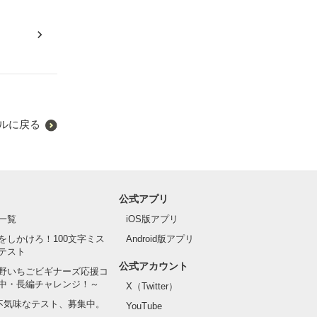
ルに戻る
公式アプリ
一覧
iOS版アプリ
をしかけろ！100文字ミス
Android版アプリ
テスト
公式アカウント
野いちごビギナーズ応援コ
中・長編チャレンジ！～
X（Twitter）
の不気味なテスト、募集中。
YouTube