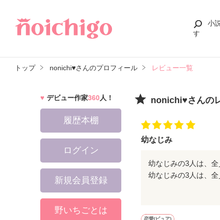
小
す
トップ
nonichi♥︎さんのプロフィール
レビュー一覧
デビュー作家
360
人！
nonichi♥︎さ
履歴本棚
幼なじみ
ログイン
幼なじみの3人は、
新規会員登録
す！
野いちごとは
恋愛(ピュア)