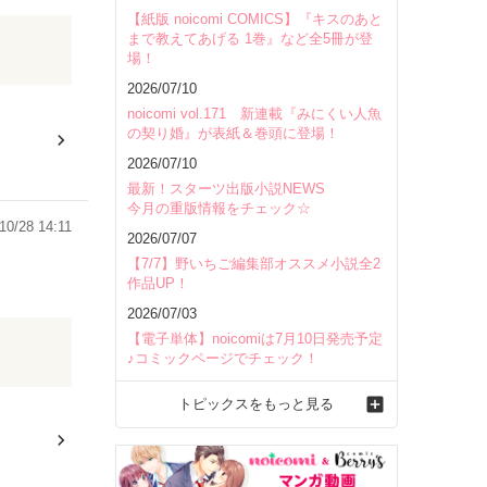
【紙版 noicomi COMICS】『キスのあと
まで教えてあげる 1巻』など全5冊が登
場！
2026/07/10
noicomi vol.171 新連載『みにくい人魚
の契り婚』が表紙＆巻頭に登場！
2026/07/10
最新！スターツ出版小説NEWS
今月の重版情報をチェック☆
10/28 14:11
2026/07/07
【7/7】野いちご編集部オススメ小説全2
作品UP！
2026/07/03
【電子単体】noicomiは7月10日発売予定
動しまし
♪コミックページでチェック！
トピックスをもっと見る