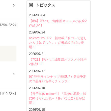
トピックス
2026/08/04
【8/4】野いちご編集部オススメ小説全2
12/04 22:24
作品UP！
2026/07/24
noicomi vol.172 新連載『合コンで恋し
た人は兄でした。』が表紙＆巻頭に登
場！
2026/07/21
【7/21】野いちご編集部オススメ小説全
2作品UP！
2026/07/17
9月発売ラインナップ情報UP♪ 発売予定
の作品をいち早くチェック！
2026/07/10
【電子単体 noicomi】『黒狼の花贄～妖
11/19 22:41
に捧げられた私～ 1巻』など全9冊が登
場！
2026/07/10