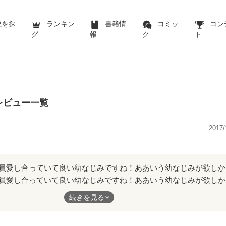
説を探
ランキン
書籍情
コミッ
コン
グ
報
ク
ト
んのレビュー一覧
2017/
全員愛し合っていて良い幼なじみですね！ああいう幼なじみが欲しか
続きを見る