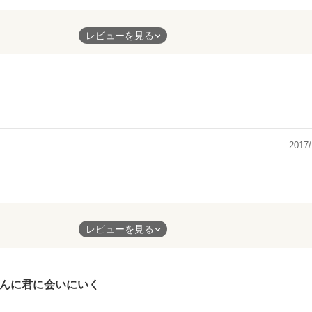
ュンしました！！
レビューを見る
ね〜(o^^o)
2017/
ました！！青磁の絵と絵の題名に青磁の本心がつまっているのに感
レビューを見る
クが取れて良かったです！！
んに君に会いにいく