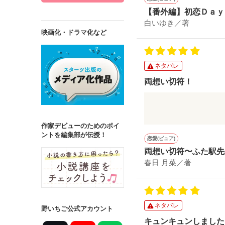
【番外編】初恋Ｄａｙ
白いゆき／著
映画化・ドラマ化など
ネタバレ
両想い切符！
両想い切符私も欲しい
作家デビューのためのポイ
ントを編集部が伝授！
恋愛(ピュア)
両想い切符〜ふた駅先
春日 月菜／著
ネタバレ
野いちご公式アカウント
キュンキュンしました