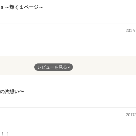
ｓ～輝く１ページ～
2017/
です！！99%の！私もゲッドしてみたいと思いました！
レビューを見る
の片想い〜
2017/
！！