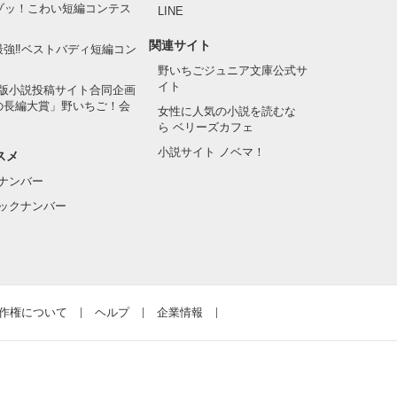
でゾッ！こわい短編コンテス
LINE
関連サイト
最強‼ベストバディ短編コン
野いちごジュニア文庫公式サ
イト
版小説投稿サイト合同企画
の長編大賞」野いちご！会
女性に人気の小説を読むな
ら ベリーズカフェ
小説サイト ノベマ！
スメ
ナンバー
ックナンバー
作権について
ヘルプ
企業情報