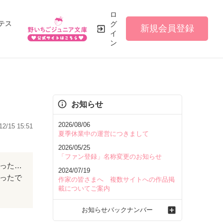
ロ
テス
グ
新規会員登録
イ
ン
お知らせ
2026/08/06
12/15 15:51
夏季休業中の運営につきまして
2026/05/25
「ファン登録」名称変更のお知らせ
幼なじみの3人は、全員愛し合っていて良い幼なじみですね！ああいう幼なじみが欲しかったです！
2024/07/19
ったで
作家の皆さまへ 複数サイトへの作品掲
載についてご案内
お知らせバックナンバー