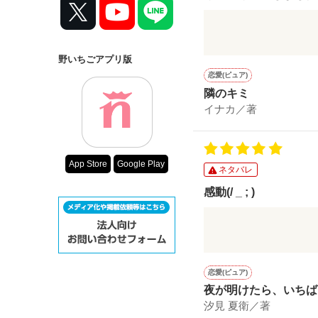
ハルくんにキュンキ
思い出の公園、良いです
野いちごアプリ版
恋愛(ピュア)
隣のキミ
イナカ／著
App Store
Google Play
ネタバレ
感動(/ _ ; )
一途な青磁に感動し
た！茜ちゃんのマス
恋愛(ピュア)
夜が明けたら、いちば
汐見 夏衛／著