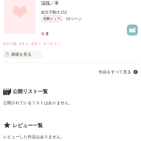
珱桜
／著
総文字数/3,152
15ページ
恋愛(ピュア)
0
#ガリ勉
#キス
#甘々
#イケメン
表紙を見る
私は、軽々しくキスをしてくる君なんて嫌い。

作品をすべて見る
思わせぶりな事をしておきながら知らんぷりする君なんかとは
話もしたくない。

公開リスト一覧
だから放っておいてよ！

公開されているリストはありません。
作品を読む
レビュー一覧
レビューした作品はありません。