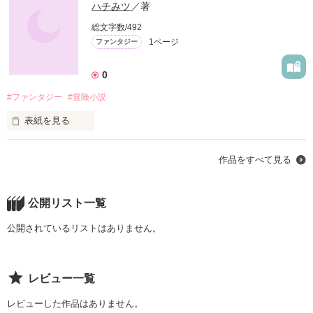
ハチみツ
／著
総文字数/492
1ページ
ファンタジー
0
#ファンタジー
#冒険小説
表紙を見る
冒険したい心は誰にでもあるもの。楽しい事辛い事、感動した
作品をすべて見る
事、夢一杯愛いっぱい。

こっそり覗いてみませんか？
公開リスト一覧
作品を読む
公開されているリストはありません。
レビュー一覧
レビューした作品はありません。