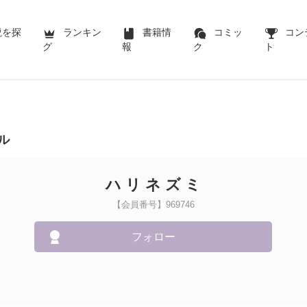
説を探
ランキン
書籍情
コミッ
コン
グ
報
ク
ト
ル
ハ リ ネ ズ ミ
【会員番号】969746
フォロー