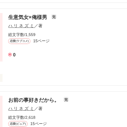
てみました！
生意気女×俺様男
完
作品を読む
ハ リ ネ ズ ミ
／著
総文字数/1,559
15ページ
恋愛(ラブコメ)
0
男
お前の事好きだから。
完
作品を読む
ハ リ ネ ズ ミ
／著
総文字数/2,618
15ページ
恋愛(ピュア)