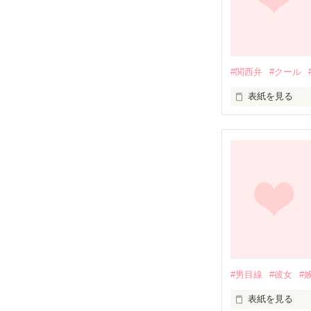
#関西弁
#クール
表紙を見る
ハリネズミです

初作品なので下
#男目線
#彼女
#
表紙を見る