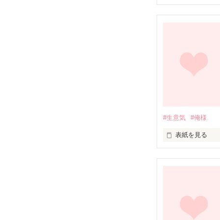
彼氏目線でかい
#生意気
#俺様
表紙を見る
生意気女×俺様