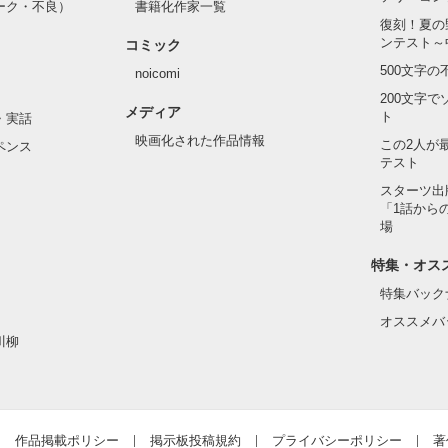
ーク・不良）
書籍化作家一覧
復刻！夏の
ンテスト～
コミック
500文字
noicomi
200文字
メディア
ト
・実話
映画化された作品情報
この2人が
ペンス
テスト
スターツ出
「1話から
場
特集・オス
特集バック
オススメバ
川柳
作品掲載ポリシー
掲示板投稿規約
プライバシーポリシー
著