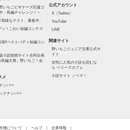
公式アカウント
野いちごビギナーズ応援コ
中・長編チャレンジ！～
X（Twitter）
の不気味なテスト、募集中。
YouTube
でゾッ！こわい短編コンテス
LINE
関連サイト
最強‼ベストバディ短編コン
野いちごジュニア文庫公式サ
イト
版小説投稿サイト合同企画
の長編大賞」野いちご！会
女性に人気の小説を読むな
ら ベリーズカフェ
小説サイト ノベマ！
スメ
ナンバー
ックナンバー
作権について
ヘルプ
企業情報