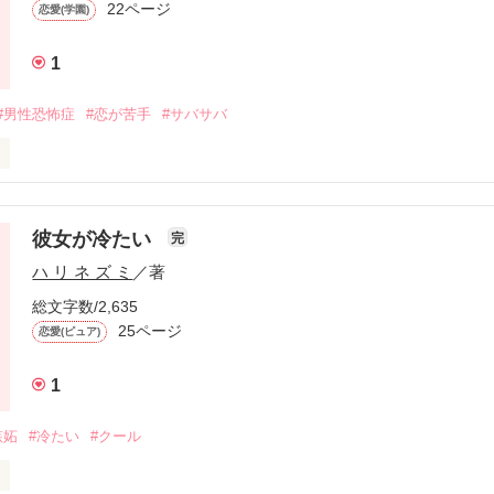
22ページ
恋愛(学園)
1
#男性恐怖症
#恋が苦手
#サバサバ
手ですが良ければ見て下さい！
彼女が冷たい
完
ハ リ ネ ズ ミ
／著
作品を読む
総文字数/2,635
25ページ
恋愛(ピュア)
1
嫉妬
#冷たい
#クール