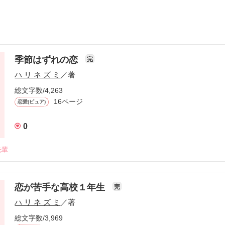
季節はずれの恋
完
ハ リ ネ ズ ミ
／著
総文字数/4,263
16ページ
恋愛(ピュア)
0
先輩
恋が苦手な高校１年生
完
ハ リ ネ ズ ミ
／著
総文字数/3,969