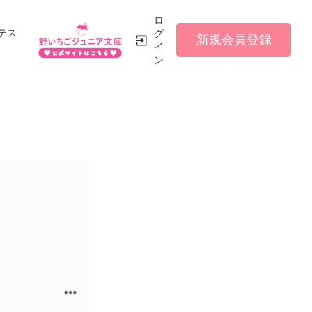
ロ
テス
グ
新規会員登録
イ
ン