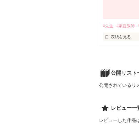
#先生
#家庭教師
表紙を見る
ほのぼの
公開リスト
公開されているリ
レビュー一
レビューした作品