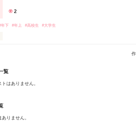
2
#年下
#年上
#高校生
#大学生
作
作品を読む
一覧
ストはありません。
覧
はありません。