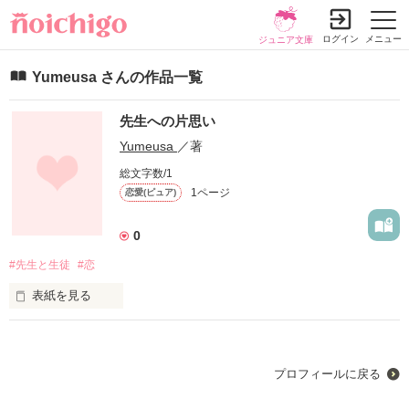
ログイン
メニュー
ジュニア文庫
Yumeusa さんの作品一覧
先生への片思い
Yumeusa
／著
総文字数/1
1ページ
恋愛(ピュア)
0
#先生と生徒
#恋
表紙を見る
叶わない恋だけどずっと大好きです
プロフィールに戻る
作品を読む