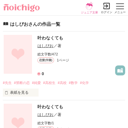
ログイン
メニュー
ジュニア文庫
はしぴおさんの作品一覧
叶わなくても
はしぴお
／著
総文字数/472
1ページ
恋愛(学園)
0
#先生
#禁断の恋
#純愛
#高校生
#高校
#数学
#化学
表紙を見る
市川 詩彩 (いちかわ しおり) 16歳

叶わなくても
                              ×

田中 優太(たなか ゆうた) 26歳 化学教師

はしぴお
／著
                              ×

総文字数/1
向井 翼 (むかい つばさ) 28歳 数学教師
