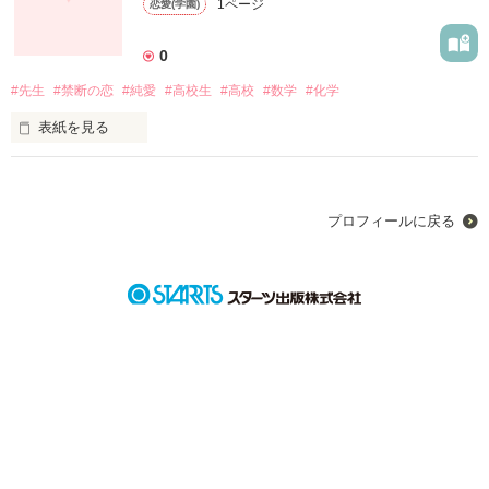
1ページ
恋愛(学園)
0
#先生
#禁断の恋
#純愛
#高校生
#高校
#数学
#化学
作品を読む
表紙を見る
市川 詩彩 (いちかわ しおり) 16歳

                              ×

田中 優太(たなか ゆうた) 26歳 化学教師

プロフィールに戻る
                              ×

向井 翼 (むかい つばさ) 28歳 数学教師

作品を読む