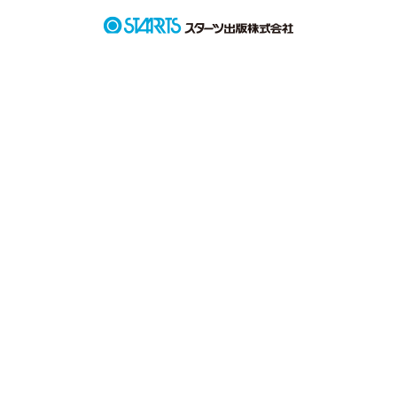
好きで

たまらなかった幼馴染と

5年後に再会したとして

もし、その人がクソたらしになっていたら

あなたならどうしますか？

しかもムカつくことに

その幼馴染は私のことをを覚えてもいない！

あぁ、泣きたい