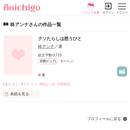
ログイン
メニュー
ジュニア文庫
柊アンナさんの作品一覧
クソたらしは想うひと
柊アンナ
／著
総文字数/3,715
5ページ
恋愛(ピュア)
0
#女たらし
#イケメン
#幼なじみ
#高校生
表紙を見る
ずっと

好きで

プロフィールに戻る
好きで

好きで
