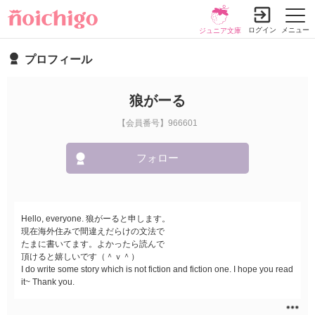
ログイン
メニュー
ジュニア文庫
プロフィール
狼がーる
【会員番号】966601
フォロー
Hello, everyone. 狼がーると申します。
現在海外住みで間違えだらけの文法で
たまに書いてます。よかったら読んで
頂けると嬉しいです（＾ｖ＾）
I do write some story which is not fiction and fiction one. I hope you read
it~ Thank you.