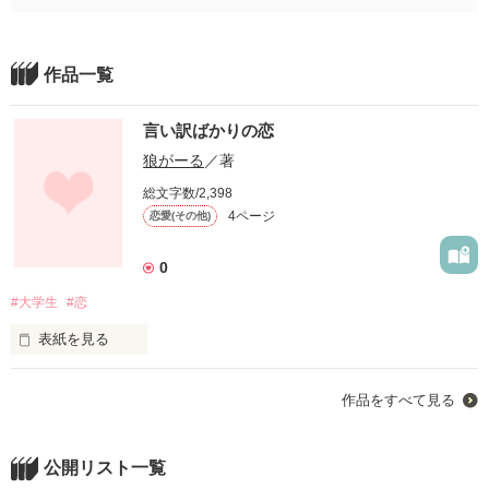
作品一覧
言い訳ばかりの恋
狼がーる
／著
総文字数/2,398
4ページ
恋愛(その他)
0
#大学生
#恋
表紙を見る
自分にも分からない自分の気持ち。

作品をすべて見る
キミは何で私の人生に現れたの？
公開リスト一覧
作品を読む