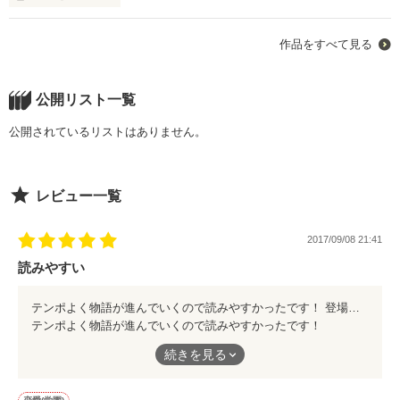
隣で彼女が星の並びを見ていた。

作品をすべて見る
僕はそんなもの、これっぽっちも信じない。

はずだったーー

公開リスト一覧
※1ページ完結の超短編です。

今回は、ほーんの少し甘め寄りにしてみました！

公開されているリストはありません。
正しいはずの世界に、恋だけはバグを起こす。
もしかしたら続編書くかもです！
レビュー一覧
作品を読む
作品を読む
2017/09/08 21:41
読みやすい
テンポよく物語が進んでいくので読みやすかったです！ 登場人物の動きやシチュエーションがすごくわかりやすかったです(^^) キャラクターも素敵ですっ 番外編の続きも気になります♪
テンポよく物語が進んでいくので読みやすかったです！
登場人物の動きやシチュエーションがすごくわかりやすかったで
続きを見る
す(^^)
キャラクターも素敵ですっ
番外編の続きも気になります♪