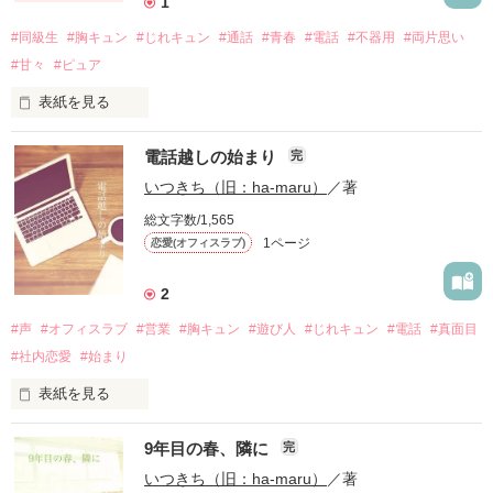
1
#同級生
#胸キュン
#じれキュン
#通話
#青春
#電話
#不器用
#両片思い
#甘々
#ピュア
作品を読む
表紙を見る
電話越しの始まり
完
「今日もバイト帰り？」

いつきち（旧：ha-maru）
／著
そう言って始まる、毎日の通話

総文字数/1,565
彼にとっては、ただの暇つぶし

1ページ
恋愛(オフィスラブ)
だけど私は少しずつ期待してしまう

でも——その日の“帰り道”には

2
少しだけ違和感があった。

#声
#オフィスラブ
#営業
#胸キュン
#遊び人
#じれキュン
#電話
#真面目
#社内恋愛
#始まり
表紙を見る
※1ページ完結の超短編です
9年目の春、隣に
完
「休みの日、なにしてる？」

いつきち（旧：ha-maru）
／著
作品を読む