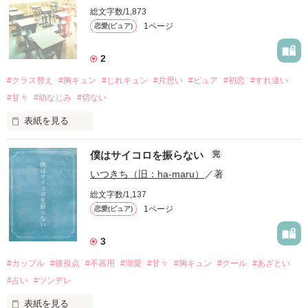
ただの業務連絡のはずだった電話

総文字数/1,873
そう聞かれた瞬間、距離が変わった。

1ページ
恋愛(ピュア)
声だけの関係だったはずの

二人に生まれた、

2
ほんの少しの変化を描く超短編。

#クラス替え
#胸キュン
#じれキュン
#片思い
#ピュア
#初恋
#すれ違い
#甘々
#幼なじみ
#切ない
表紙を見る
※1ページ完結の超短編です。
僕はサイコロを振らない
完
八年間、同じ教室で過ごしたアイツと

初めてクラスが離れた。

いつきち（旧：ha-maru）
／著
作品を読む
総文字数/1,137
たったそれだけのことなのに

1ページ
恋愛(ピュア)
私はこんなにも落ち着かない。

八年間の“当たり前”が

3
#カップル
#彼視点
#不器用
#溺愛
#甘々
#胸キュン
#クール
#あざとい
私の手からこぼれ落ちる

#占い
#ツンデレ
その前にーー

表紙を見る