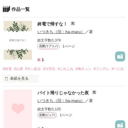
作品一覧
終電で帰すな！
完
いつきち（旧：ha-maru）
／著
総文字数/1,376
1ページ
恋愛(ラブコメ)
1
#終電
#お酒
#サシ飲み
#大学生
#じれじれ
#胸キュン
#ツンデレ
#へたれ
表紙を見る
何度も二人で飲みに行くってさ

バイト帰りじゃなかった夜
完
“そういう事”——じゃないのかな

始まりそうで始まらない？

いつきち（旧：ha-maru）
／著
終電をめぐる二人の攻防戦

総文字数/1,125
1ページ
恋愛(ピュア)
1ページ完結ショート