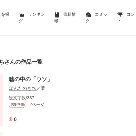
説を探
ランキン
書籍情
コミッ
コン
グ
報
ク
ト
ちさんの作品一覧
嘘の中の「ウソ」
ぽんたのきち
／著
総文字数/337
2ページ
恋愛(学園)
0