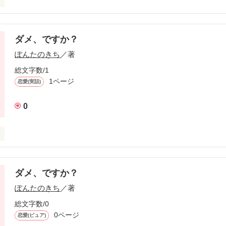
ダメ、ですか？
ぽんたのきち
／著
い？

総文字数/1
:井原唯依

1ページ
恋愛(実話)
の子:水原俊介

0
良かったのか、それとも…

存在。何でそんなことするんですか…？
ダメ、ですか？
作品を読む
作品を読む
ぽんたのきち
／著
総文字数/0
0ページ
恋愛(ピュア)