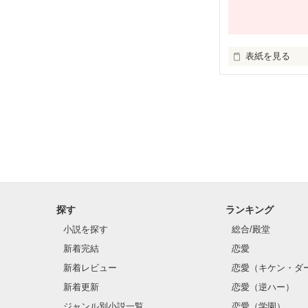
表紙を見る
未編集
探す
ランキング
小説を探す
総合/殿堂
新着完結
恋愛
新着レビュー
恋愛（キケン・ダ
新着更新
恋愛（逆ハー）
ジャンル別小説一覧
恋愛（学園）