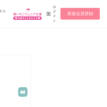
ロ
テス
グ
新規会員登録
イ
ン