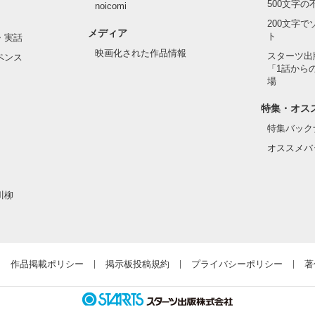
500文字
noicomi
200文字
メディア
ト
・実話
映画化された作品情報
スターツ出
ペンス
「1話から
場
特集・オス
特集バック
オススメバ
川柳
作品掲載ポリシー
掲示板投稿規約
プライバシーポリシー
著