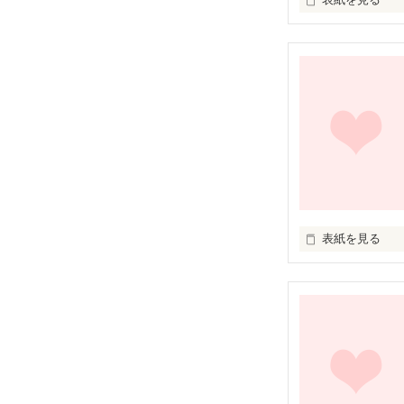
いつだってそう

何が本当なの？

誰を信じればい
秘密の多い女の子
                  ×

なんでも直球な男
2人の出会いは
表紙を見る
近いようで遠い