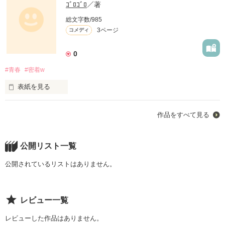
ｺﾞﾛｺﾞﾛ
／著
総文字数/985
3ページ
コメディ
0
#青春
#密着w
表紙を見る
ボヤキ系女子

作品をすべて見る
田中菜ノ香が

愚痴る

褒めるなどの

行動を共に過ごしてみた

公開リスト一覧
密着型 作品
公開されているリストはありません。
作品を読む
レビュー一覧
レビューした作品はありません。