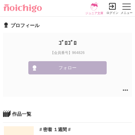
ログイン
メニュー
ジュニア文庫
プロフィール
ｺﾞﾛｺﾞﾛ
【会員番号】964826
フォロー
作品一覧
# 密着 １週間 #