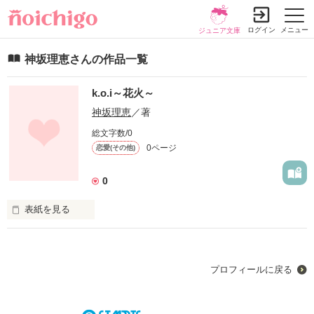
ログイン
メニュー
ジュニア文庫
神坂理恵さんの作品一覧
k.o.i～花火～
神坂理恵
／著
総文字数/0
0ページ
恋愛(その他)
0
表紙を見る
未編集
プロフィールに戻る
作品を読む