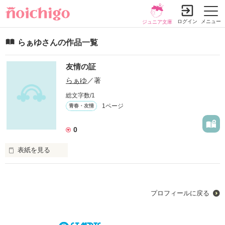
ログイン
メニュー
ジュニア文庫
らぁゆさんの作品一覧
友情の証
らぁゆ
／著
総文字数/1
1ページ
青春・友情
0
表紙を見る
友情物語
プロフィールに戻る
作品を読む