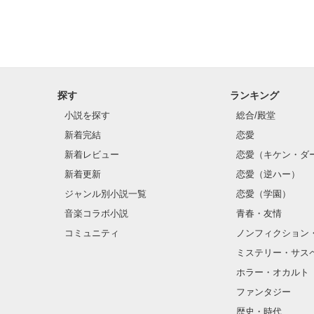
ちなみに

作者の実話を元
一度でも恋をし
ある人なら、

痛いほど気持ち
ないでしょうか？
探す
ランキング
チラッとでも見
小説を探す
総合/殿堂
作者は喜びます。
新着完結
恋愛
それでは

新着レビュー
恋愛（キケン・ダ
お楽しみくださ
新着更新
恋愛（逆ハー）
ジャンル別小説一覧
恋愛（学園）
音楽コラボ小説
青春・友情
コミュニティ
ノンフィクション
ミステリー・サス
ホラー・オカルト
ファンタジー
歴史・時代