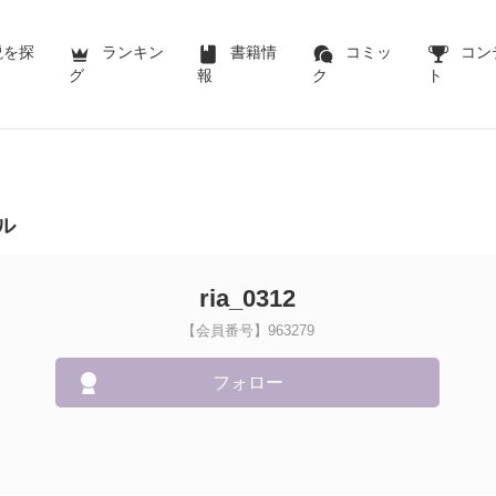
説を探
ランキン
書籍情
コミッ
コン
グ
報
ク
ト
ル
ria_0312
【会員番号】963279
フォロー