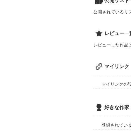
公開リスト
23歳

公開されているリ
わたし

相原 愛梨（あい
18歳

レビュー一
先生の事好きに
レビューした作品
本物の恋を教え
マイリンク
＊＊＊＊＊＊＊
マイリンクの
こんにちは！

映画

好きな作家
「先生、、、好
と、野いちごが
小説を募集して
登録されてい
初めて書いてみ