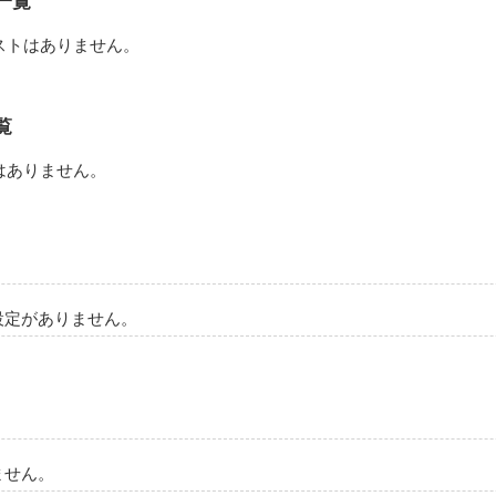
一覧
ストはありません。
はら あいり）

覧
なって良かった。

はありません。
てくれてありがとう。

＊＊＊

設定がありません。
きになってもいいですか？」

コラボして

いるということで

ません。
ました。
