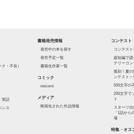
に書いています。

たことが

がわかるのでは



書籍発売情報
コンテスト
て頂けると

発売中の本を探す
コンテスト


発売予定一覧
超短編で謎
テリーコン
ーク・不良）
書籍化作家一覧
い！！

復刻！夏の
ンテスト～
コミック
500文字
noicomi
200文字
メディア
ト
・実話
映画化された作品情報
スターツ出
作品を読む
ペンス
「1話から
場
特集・オス