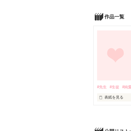
作品一覧
#先生
#生徒
#純
表紙を見る
「先生」を一途
甘くて切ない恋
先生

佐伯 和也（さえ