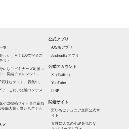
公式アプリ
一覧
iOS版アプリ
をしかけろ！100文字ミス
Android版アプリ
テスト
公式アカウント
野いちごビギナーズ応援コ
中・長編チャレンジ！～
X（Twitter）
の不気味なテスト、募集中。
YouTube
でゾッ！こわい短編コンテス
LINE
関連サイト
版小説投稿サイト合同企画
の長編大賞」野いちご！会
野いちごジュニア文庫公式サ
イト
女性に人気の小説を読むな
スメ
ら ベリーズカフェ