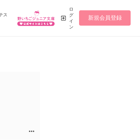
ロ
テス
グ
新規会員登録
イ
ン