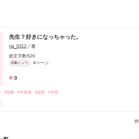
先生？好きになっちゃった。
ria_0312
／著
総文字数/520
4ページ
恋愛(ピュア)
0
愛
#禁断
#卒業後
#秘密
#学校
に思い続ける少女の

の物語。

作
き かずや）
