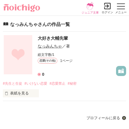
ログイン
メニュー
ジュニア文庫
なっみんちゃさんの作品一覧
大好き大輔先輩
なっみんちゃ
／著
総文字数/1
1ページ
恋愛(その他)
0
#先生と生徒
#いけない恋愛
#恋愛禁止
#秘密
表紙を見る
プロフィールに戻る
作品を読む