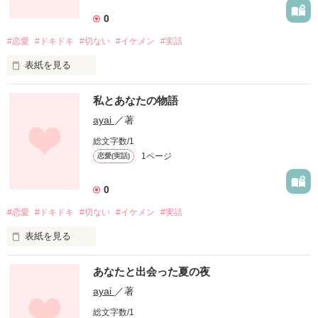
                               浜中雅樹

                               (ﾊﾏﾅｶﾏｻｷ)

0
#恋愛
#ドキドキ
#切ない
#イケメン
#実話
             天然×バカ×アホ×キチガイ元気

                               藤波彩衣

表紙を見る
                              (ﾌｼﾞﾅﾐｱﾔｲ)

こんにちは！ayaiです！

私とあなたの物語
初めて作りました!!

                  嘘の告白から始まった恋                   

変なところとかもあるかもしれませんが呼んでくれると嬉しい
ayai
／著
です！

『もし、俺がお前のこと好きって言ったらどうする？』

総文字数/1
1ページ
恋愛(実話)
だんだんの2人の距離が縮んでいく。はず…

0
藤波彩衣

#恋愛
#ドキドキ
#切ない
#イケメン
#実話
バカすぎの天才

表紙を見る
作品を読む
浜中雅也

こんにちは！ayaiです！

アジア系のハーフ

あなたと出会った夏の夜
初めて作りました!!

変なところとかもあるかもしれませんが呼んでくれると嬉しい
ayai
／著
です！

総文字数/1