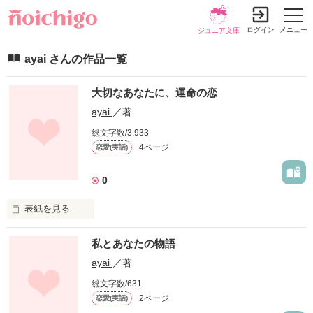
ログイン
メニュー
ジュニア文庫
ayai さんの作品一覧
大切なあなたに、運命の恋
ayai
／著
総文字数/3,933
4ページ
恋愛(実話)
0
表紙を見る
        『俺お前が…なーんてな』 

私とあなたの物語
嘘な告白をしてきたあなた。それが出会い…なのか…

ayai
／著
総文字数/631
2ページ
恋愛(実話)
           ハーフ×イケメン×嘘つきクソ野郎
