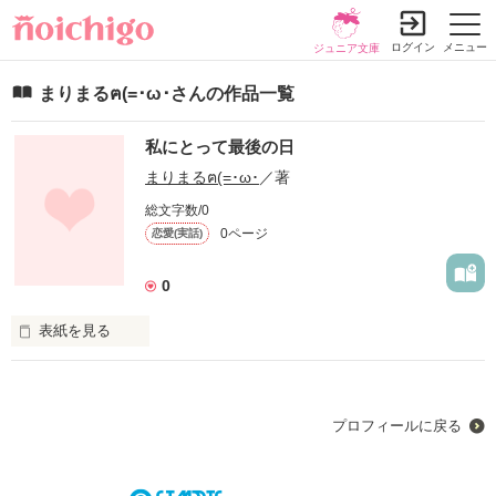
ログイン
メニュー
ジュニア文庫
まりまるฅ(=･ω･さんの作品一覧
私にとって最後の日
まりまるฅ(=･ω･
／著
総文字数/0
0ページ
恋愛(実話)
0
表紙を見る
私にとって最後の日
プロフィールに戻る
作品を読む