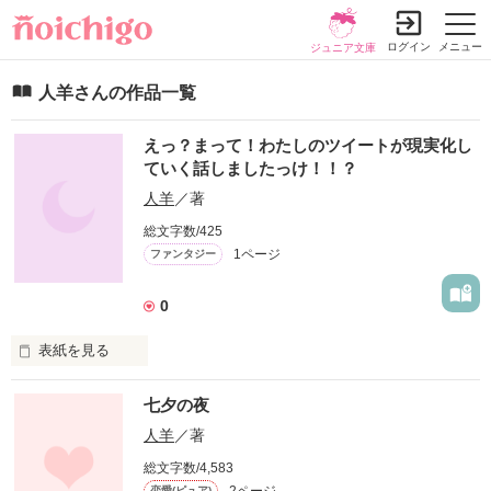
ログイン
メニュー
ジュニア文庫
人羊さんの作品一覧
えっ？まって！わたしのツイートが現実化し
ていく話しましたっけ！！？
人羊
／著
総文字数/425
1ページ
ファンタジー
0
表紙を見る
クラスでは大人しい清楚系美女と認識されている女子高生・さ
七夕の夜
くらの想像力豊かなツイートが次々と現実化して彼女を取り巻
く日常に変化の兆しが――――？
人羊
／著
総文字数/4,583
2ページ
恋愛(ピュア)