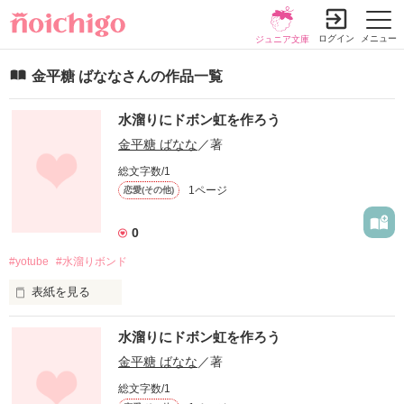
ログイン
メニュー
ジュニア文庫
金平糖 ばななさんの作品一覧
水溜りにドボン虹を作ろう
金平糖 ばなな
／著
総文字数/1
1ページ
恋愛(その他)
0
#yotube
#水溜りボンド
表紙を見る
今中高生に人気の職業 YOUTUBE。

水溜りにドボン虹を作ろう
金平糖 ばなな
／著
総文字数/1
作品を読む