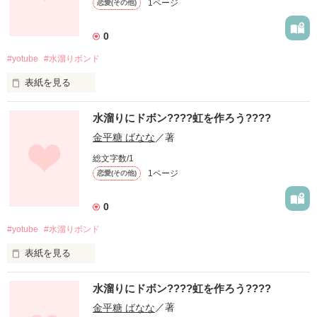
1ページ
恋愛(その他)
0
#yotube
#水溜りボンド
表紙を見る
今中高生に人気の職業 YOUTUBE。

水溜りにドボン????虹を作ろう????
金平糖 ばなな
／著
総文字数/1
作品を読む
1ページ
恋愛(その他)
0
#yotube
#水溜りボンド
表紙を見る
今中高生に人気の職業 YOUTUBE。

水溜りにドボン????虹を作ろう????
金平糖 ばなな
／著