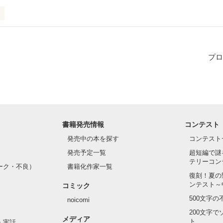
プロ
くれる兄の海実

てくれる弟の陸久

のあいだで揺れる淡い恋心

書籍発売情報
コンテスト
発売中の本を探す
コンテスト
兄弟が描いていく

発売予定一覧
超短編で謎
テリーコン
ーク・不良）
書籍化作家一覧
復刻！夏の
みませんか…？
ンテスト～
コミック
500文字
noicomi
200文字
作品を読む
メディア
ト
・実話