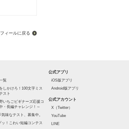
フィールに戻る
公式アプリ
一覧
iOS版アプリ
をしかけろ！100文字ミス
Android版アプリ
テスト
公式アカウント
野いちごビギナーズ応援コ
中・長編チャレンジ！～
X（Twitter）
の不気味なテスト、募集中。
YouTube
でゾッ！こわい短編コンテス
LINE