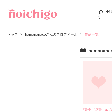
小
す
トップ
hamananacoさんのプロフィール
作品一覧
hamana
#青春
#恋愛
#幼