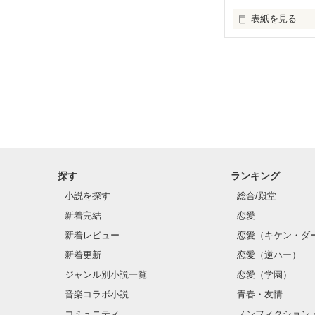
表紙を見る
...海実 × 陸久...

手を差し伸べて
そばで笑い続け
幼なじみの兄弟
探す
ランキング
小説を探す
総合/殿堂
一人の女の子と
新着完結
恋愛
"青春"

新着レビュー
恋愛（キケン・ダ
新着更新
恋愛（逆ハー）
を皆さんで見て
ジャンル別小説一覧
恋愛（学園）
音楽コラボ小説
青春・友情
コミュニティ
ノンフィクション