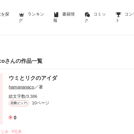
説を探
ランキン
書籍情
コミッ
コン
グ
報
ク
ト
nacoさんの作品一覧
ウミとリクのアイダ
hamananaco
／著
総文字数/3,386
10ページ
恋愛(ピュア)
0
なじみ
#兄弟