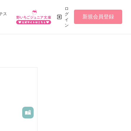
ロ
テス
グ
新規会員登録
イ
ン