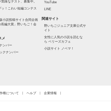
の不気味なテスト、募集中。
YouTube
でゾッ！こわい短編コンテス
LINE
関連サイト
版小説投稿サイト合同企画
の長編大賞」野いちご！会
野いちごジュニア文庫公式サ
イト
女性に人気の小説を読むな
スメ
ら ベリーズカフェ
ナンバー
小説サイト ノベマ！
ックナンバー
作権について
ヘルプ
企業情報