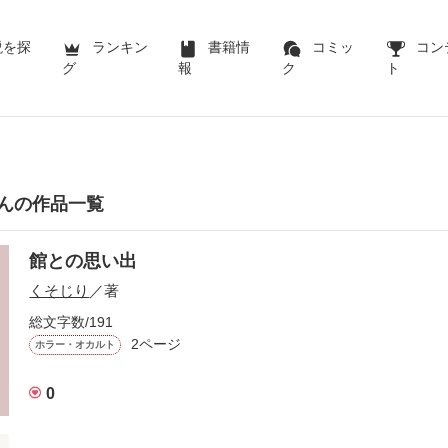
説を探
ランキン
書籍情
コミッ
コン
グ
報
ク
ト
んの作品一覧
館との思い出
くそじり
／著
総文字数/191
2ページ
ホラー・オカルト
0