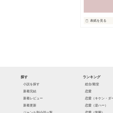
表紙を見る
くそじりです！

まだ初心者です
探す
ランキング
小説を探す
総合/殿堂
新着完結
恋愛
新着レビュー
恋愛（キケン・ダ
新着更新
恋愛（逆ハー）
ジャンル別小説一覧
恋愛（学園）