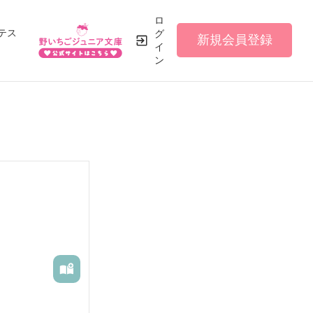
ロ
テス
グ
新規会員登録
イ
ン