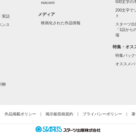
500文字
noicomi
200文字
メディア
ト
・実話
映画化された作品情報
スターツ出
ペンス
「1話から
場
特集・オス
特集バック
オススメバ
川柳
作品掲載ポリシー
掲示板投稿規約
プライバシーポリシー
著