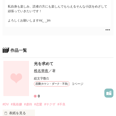
私自身も楽しみ、読者の方にも楽しんでもらえるそんな小説をめざして
頑張っていきたいです！
よろしくお願いしますm(_ _)m
作品一覧
光を求めて
椎名華夜
／著
総文字数/1
1ページ
恋愛(キケン・ダーク・不良)
0
#DV
#風俗嬢
#虐待
#恋愛
#ヤクザ
#不良
表紙を見る