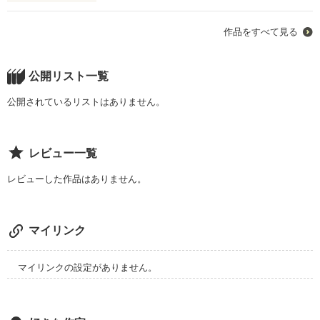
作品をすべて見る
                                  20歳

公開リスト一覧
公開されているリストはありません。
私は、お金のために全てを犠牲にした。

レビュー一覧
レビューした作品はありません。
                              そして

マイリンク
                                 今

マイリンクの設定がありません。