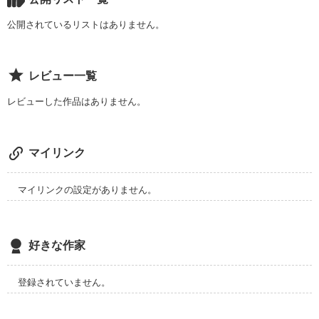
まだ君のこと

公開されているリストはありません。
優しくて少しぬけてる

レビュー一覧
戸口莉奈ﾄｸﾞﾁﾘﾅ

レビューした作品はありません。
真っ直ぐで明るい

佐久本南ｻｸﾓﾄﾐﾅﾐ

マイリンク
不器用で人気者な

山口李斗ﾔﾏｸﾞﾁﾘﾄ

マイリンクの設定がありません。
片思いって

好きな作家
こんなにつらかったっけ
登録されていません。
作品を読む