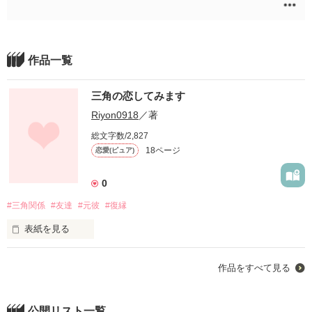
作品一覧
三角の恋してみます
Riyon0918
／著
総文字数/2,827
18ページ
恋愛(ピュア)
0
#三角関係
#友達
#元彼
#復縁
表紙を見る
三角関係なんて夢のまた夢と

作品をすべて見る
思ってた

でも、好きなんだ

公開リスト一覧